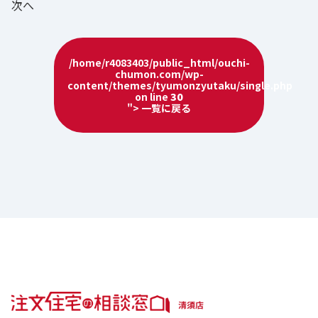
次へ
/home/r4083403/public_html/ouchi-
chumon.com/wp-
content/themes/tyumonzyutaku/single.php
on line
30
"> 一覧に戻る